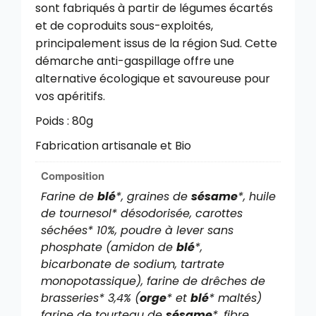
sont fabriqués à partir de légumes écartés
et de coproduits sous-exploités,
principalement issus de la région Sud. Cette
démarche anti-gaspillage offre une
alternative écologique et savoureuse pour
vos apéritifs.
Poids : 80g
Fabrication artisanale et Bio
Composition
Farine de
blé
*, graines de
sésame
*, huile
de tournesol* désodorisée, carottes
séchées* 10%, poudre à lever sans
phosphate (amidon de
blé
*,
bicarbonate de sodium, tartrate
monopotassique), farine de drêches de
brasseries* 3,4% (
orge
* et
blé
* maltés)
farine de tourteau de
sésame
*, fibre