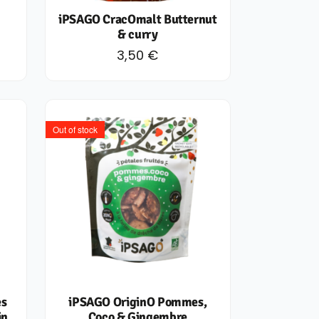
iPSAGO CracOmalt Butternut
& curry
3,50
€
Out of stock
es
iPSAGO OriginO Pommes,
in
Coco & Gingembre