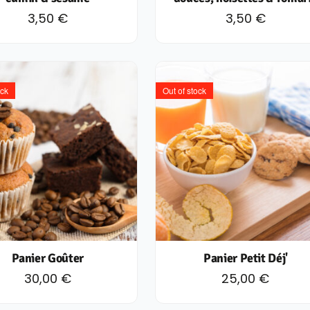
3,50
€
3,50
€
ock
Out of stock
Panier Goûter
Panier Petit Déj'
30,00
€
25,00
€