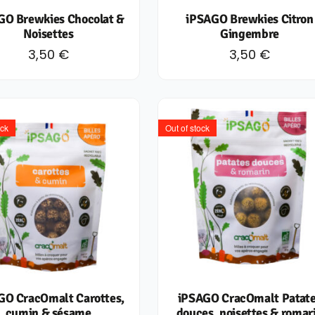
GO Brewkies Chocolat &
iPSAGO Brewkies Citron
Noisettes
Gingembre
3,50
€
3,50
€
ock
Out of stock
GO CracOmalt Carottes,
iPSAGO CracOmalt Patat
cumin & sésame
douces, noisettes & romar