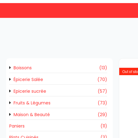
Boissons
(13)
Out of st
Épicerie Salée
(70)
Epicerie sucrée
(57)
Fruits & Légumes
(73)
Maison & Beauté
(29)
Paniers
(11)
Plats Cuisinés
(3)