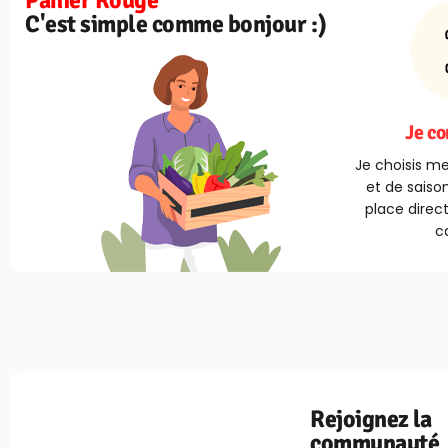
C'est simple comme bonjour :)
Je c
Je choisis me
et de saison
place direc
ca
Rejoignez la
communauté