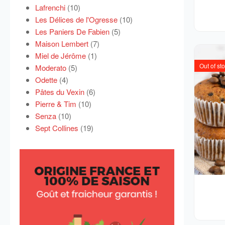
Lafrenchi
(10)
Les Délices de l'Ogresse
(10)
Les Paniers De Fabien
(5)
Maison Lembert
(7)
Miel de Jérôme
(1)
Out of st
Moderato
(5)
Odette
(4)
Pâtes du Vexin
(6)
Pierre & Tim
(10)
Senza
(10)
Sept Collines
(19)