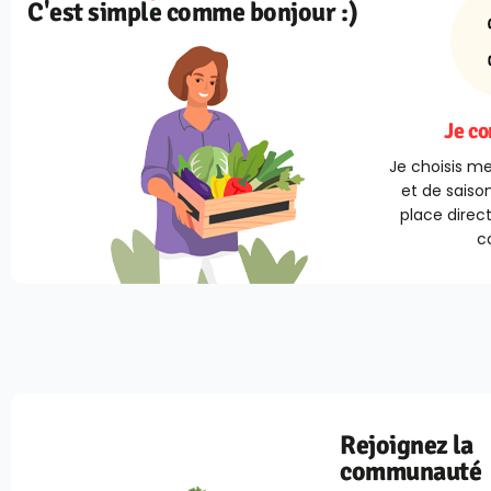
C'est simple comme bonjour :)
Je c
Je choisis me
et de saison
place direc
ca
Rejoignez la
communauté