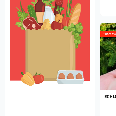
Out of st
ECHLO