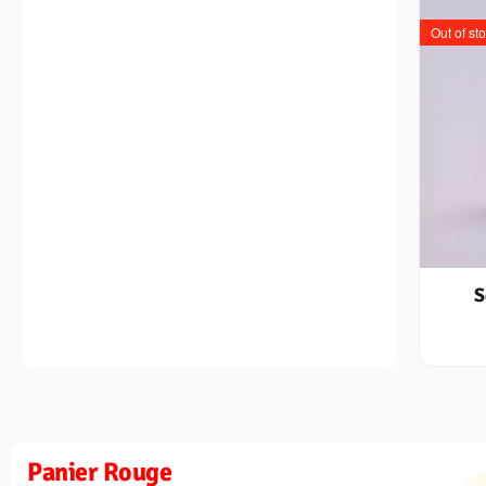
Out of st
S
Panier Rouge