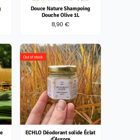
g
Douce Nature Shampoing
Douche Olive 1L
8,90
€
Out of stock
e
ECHLO Déodorant solide Éclat
d’Aurore