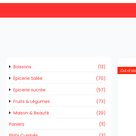
Boissons
(13)
Out of st
Épicerie Salée
(70)
Epicerie sucrée
(57)
Fruits & Légumes
(73)
Maison & Beauté
(29)
Paniers
(11)
Plats Cuisinés
(3)