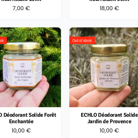
7,00
€
18,00
€
ock
Out of stock
 Déodorant Solide Forêt
ECHLO Déodorant Solide
Enchantée
Jardin de Provence
10,00
€
10,00
€