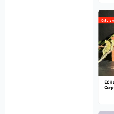
Out of st
ECHL
Corp