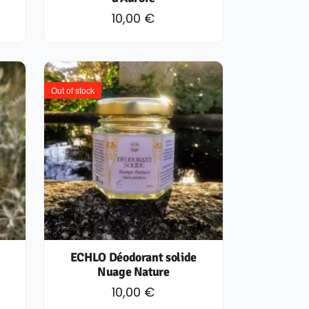
10,00
€
Out of stock
ECHLO Déodorant solide
Nuage Nature
10,00
€