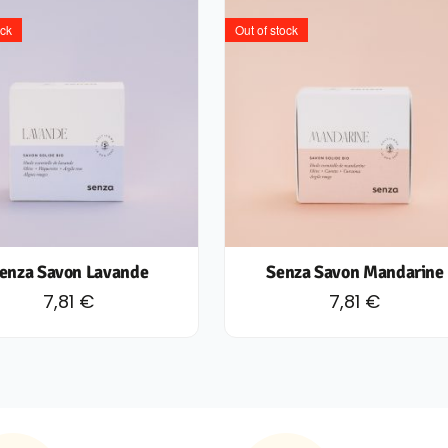
ock
Out of stock
enza Savon Lavande
Senza Savon Mandarine
7,81
€
7,81
€