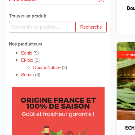
Dou
Trouver un produit
Recherche
Nos producteurs
Echlo
(9)
Out of st
Ekibio
(3)
Douce Nature
(3)
Senza
(3)
ECH