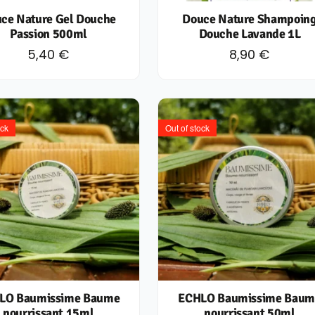
ce Nature Gel Douche
Douce Nature Shampoin
Passion 500ml
Douche Lavande 1L
5,40
€
8,90
€
ock
Out of stock
LO Baumissime Baume
ECHLO Baumissime Baum
nourrissant 15ml
nourrissant 50ml