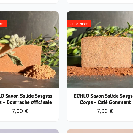
ock
Out of stock
O Savon Solide Surgras
ECHLO Savon Solide Surgr
s – Bourrache officinale
Corps – Café Gommant
7,00
€
7,00
€