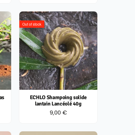
Out of stock
as
ECHLO Shampoing solide
lantain Lancéolé 40g
9,00
€