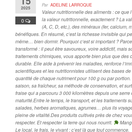
15
Par
ADELINE LARROQUE
2025
Valeur nutritionnelle des aliments : ce que
la valeur nutritionnelle, exactement ? La va
0
(A, C, D, etc.), des minéraux (fer, calcium
bénéfiques. En résumé, c’est la richesse invisible qui pe
même… bien dormir. Pourquoi c’est si important ? Parce qu
transformé : il peut être savoureux, voire addictif, mais 
traitements chimiques, vous apporte bien plus que des cal
durable. Elle aide à prévenir les maladies, renforce l’i
scientifiques et les nutritionnistes utilisent des bas
quantité de chaque nutriment pour 100 g ou par portion. 
saison, sa fraîcheur, sa méthode de conservation, et su
fraise qui a parcouru 3 000 kilomètres depuis une serre ch
maturité.Entre le temps, le transport, et les traitement
salades, herbes aromatiques, agrumes… plus ils voyagent
pleine de vitalité.Des produits cultivés près de chez vou
respecter. Et respecter la terre qui nous nourrit.
Manger
Le local, le frais, le vivant : c’est là que tout commence.