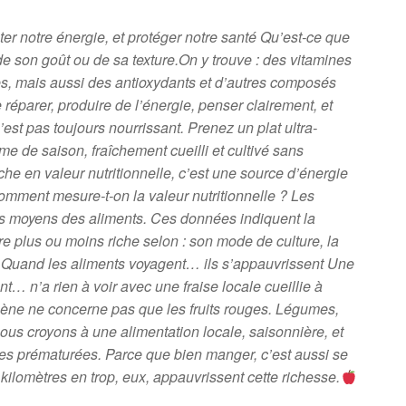
er notre énergie, et protéger notre santé Qu’est-ce que
 de son goût ou de sa texture.On y trouve : des vitamines
des, mais aussi des antioxydants et d’autres composés
 réparer, produire de l’énergie, penser clairement, et
est pas toujours nourrissant. Prenez un plat ultra-
ume de saison, fraîchement cueilli et cultivé sans
che en valeur nutritionnelle, c’est une source d’énergie
Comment mesure-t-on la valeur nutritionnelle ? Les
rts moyens des aliments. Ces données indiquent la
re plus ou moins riche selon : son mode de culture, la
us. Quand les aliments voyagent… ils s’appauvrissent Une
nt… n’a rien à voir avec une fraise locale cueillie à
nomène ne concerne pas que les fruits rouges. Légumes,
ous croyons à une alimentation locale, saisonnière, et
ettes prématurées. Parce que bien manger, c’est aussi se
kilomètres en trop, eux, appauvrissent cette richesse.