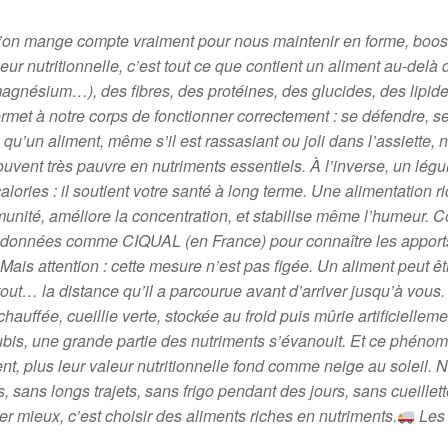
 l’on mange compte vraiment pour nous maintenir en forme, boost
leur nutritionnelle, c’est tout ce que contient un aliment au-delà
, magnésium…), des fibres, des protéines, des glucides, des lipi
rmet à notre corps de fonctionner correctement : se défendre, se
’un aliment, même s’il est rassasiant ou joli dans l’assiette, n’
souvent très pauvre en nutriments essentiels. À l’inverse, un lég
ories : il soutient votre santé à long terme. Une alimentation ri
mmunité, améliore la concentration, et stabilise même l’humeur. 
es de données comme CIQUAL (en France) pour connaître les appo
Mais attention : cette mesure n’est pas figée. Un aliment peut êt
rtout… la distance qu’il a parcourue avant d’arriver jusqu’à vo
auffée, cueillie verte, stockée au froid puis mûrie artificielleme
s subis, une grande partie des nutriments s’évanouit. Et ce phé
, plus leur valeur nutritionnelle fond comme neige au soleil. N
s, sans longs trajets, sans frigo pendant des jours, sans cueill
 mieux, c’est choisir des aliments riches en nutriments.
Les 