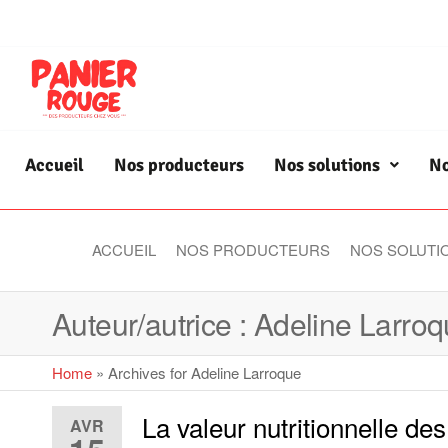
Accueil
Nos producteurs
Nos solutions
No
ACCUEIL
NOS PRODUCTEURS
NOS SOLUTI
Panier
Des
Producteurs
Rouge
Chez Vous
Auteur/autrice :
Adeline Larro
Home
»
Archives for Adeline Larroque
La valeur nutritionnelle des
AVR