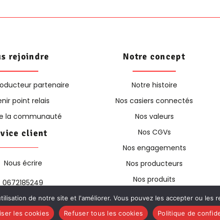
s rejoindre
Notre concept
roducteur partenaire
Notre histoire
nir point relais
Nos casiers connectés
re la communauté
Nos valeurs
Nos CGVs
vice client
Nos engagements
Nous écrire
Nos producteurs
Nos produits
0672185249
ilisation de notre site et l'améliorer. Vous pouvez les accepter ou les 
iser les cookies
Refuser tous les cookies
Politique de confide