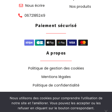
Nous écrire
Nos produits
0672185249
Paiement sécurisé
A propos
Politique de gestion des cookies
Mentions légales
Politique de confidentialité
Nous utilisons des cookies pour comprendre l'utilisation de
notre site et l'améliorer. Vous pouvez les accepter ou les
Copyright © 2025. Tous Droits Réservés | Création &
refuser en cliquant sur le bouton correspondant.
Design By
Pixel Concept