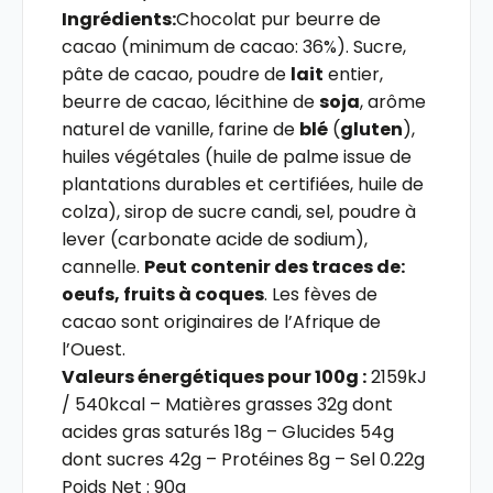
Ingrédients:
Chocolat pur beurre de
cacao (minimum de cacao: 36%). Sucre,
pâte de cacao, poudre de
lait
entier,
beurre de cacao, lécithine de
soja
, arôme
naturel de vanille, farine de
blé
(
gluten
),
huiles végétales (huile de palme issue de
plantations durables et certifiées, huile de
colza), sirop de sucre candi, sel, poudre à
lever (carbonate acide de sodium),
cannelle.
Peut contenir des traces de:
oeufs, fruits à coques
. Les fèves de
cacao sont originaires de l’Afrique de
l’Ouest.
Valeurs énergétiques pour 100g :
2159kJ
/ 540kcal – Matières grasses 32g dont
acides gras saturés 18g – Glucides 54g
dont sucres 42g – Protéines 8g – Sel 0.22g
Poids Net : 90g