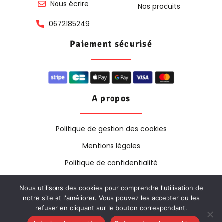
Nous écrire
Nos produits
0672185249
Paiement sécurisé
A propos
Politique de gestion des cookies
Mentions légales
Politique de confidentialité
Nous utilisons des cookies pour comprendre l'utilisation de
notre site et l'améliorer. Vous pouvez les accepter ou les
Copyright © 2025. Tous Droits Réservés | Création &
refuser en cliquant sur le bouton correspondant.
Design By
Pixel Concept