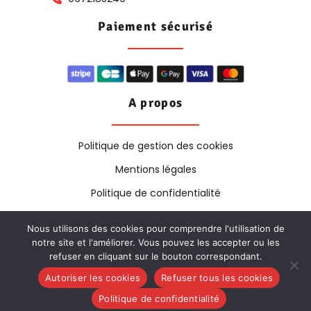
Paiement sécurisé
A propos
Politique de gestion des cookies
Mentions légales
Politique de confidentialité
Nous utilisons des cookies pour comprendre l'utilisation de
notre site et l'améliorer. Vous pouvez les accepter ou les
Copyright © 2025. Tous Droits Réservés | Création &
refuser en cliquant sur le bouton correspondant.
Design By
Pixel Concept
Autoriser les cookies
Refuser tous les cookies
Politique de confidentialité