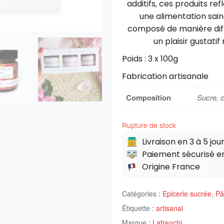
additifs, ces produits r
une alimentation sain
composé de manière diffé
un plaisir gustati
Poids : 3 x 100g
Fabrication artisanale
Composition
Sucre, c
Rupture de stock
Livraison en 3 à 5 jou
Paiement sécurisé e
Origine France
Catégories :
Epicerie sucrée
,
Pâ
Étiquette :
artisanal
Marque :
Lafrenchi