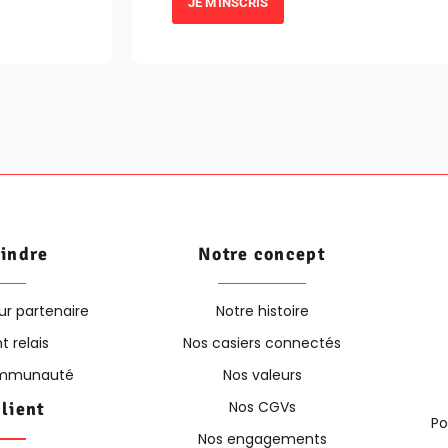
JE M'INSCRIS
oindre
Notre concept
ur partenaire
Notre histoire
t relais
Nos casiers connectés
communauté
Nos valeurs
Nos CGVs
client
Po
Nos engagements