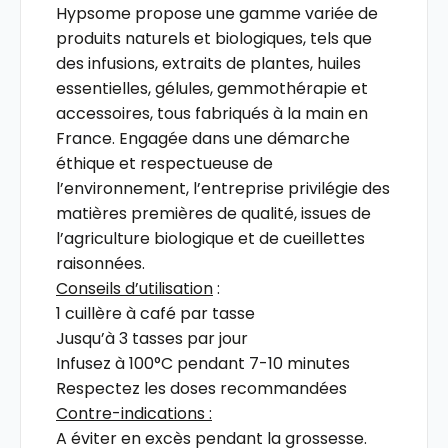
Hypsome
propose
une
gamme
variée
de
produits
naturels
et
biologiques,
tels
que
des
infusions,
extraits
de
plantes,
huiles
essentielles,
gélules,
gemmothérapie
et
accessoires,
tous
fabriqués
à
la
main
en
France.
Engagée
dans
une
démarche
éthique
et
respectueuse
de
l’environnement,
l’entreprise
privilégie
des
matières
premières
de
qualité,
issues
de
l’agriculture
biologique
et
de
cueillettes
raisonnées.
Conseils d’utilisation
:
1 cuillère à café par tasse
Jusqu’à 3 tasses par jour
Infusez à 100°C pendant 7-10 minutes
Respectez les doses recommandées
Contre-indications :
A éviter en excès pendant la grossesse.