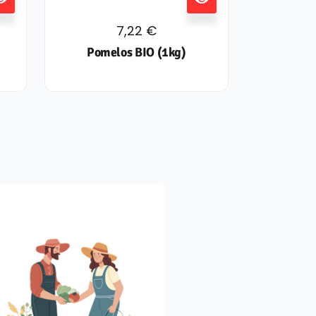
7,22
€
1
Pomelos BIO (1kg)