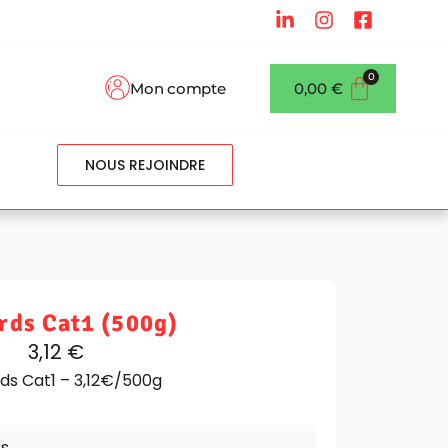
Mon compte
0,00
€
NOUS REJOINDRE
rds Cat1 (500g)
3,12
€
ds Cat1 – 3,12€/500g
rs