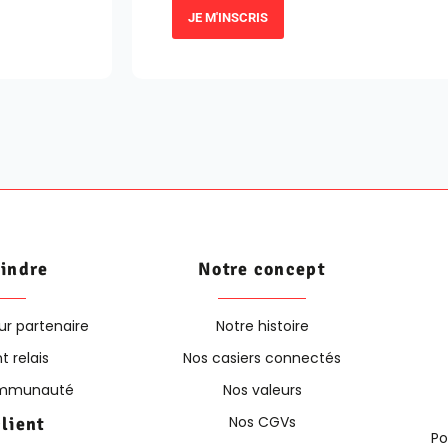
JE M'INSCRIS
oindre
Notre concept
ur partenaire
Notre histoire
t relais
Nos casiers connectés
communauté
Nos valeurs
Nos CGVs
client
Po