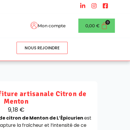
Mon compte
0,00
€
NOUS REJOINDRE
iture artisanale Citron de
Menton
9,18
€
 de citron de Menton de L’Épicurien
e
st
apture la fraîcheur et l’intensité de ce