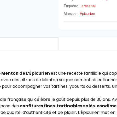
Étiquette :
artisanal
Marque :
Epicurien
e Menton de L’Épicurien
e
st une recette familiale qui cap
n avec des citrons de Menton soigneusement sélectionnés, 
le pour accompagner vos tartines, yaourts ou desserts.
Un
ale française qui célèbre le goût depuis plus de 30 ans. A
ropose des
confitures fines
,
tartinables salés
,
condimen
 de qualité, d’authenticité et de plaisir, L’Épicurien met e