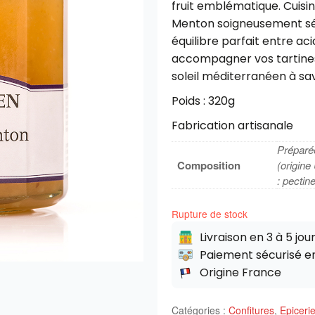
fruit emblématique.
Cuisi
Menton soigneusement sél
équilibre parfait entre aci
accompagner vos tartines
soleil méditerranéen à s
Poids : 320g
Fabrication artisanale
Préparé
Composition
(origine
: pectine
Rupture de stock
Livraison en 3 à 5 jou
Paiement sécurisé e
Origine France
Catégories :
Confitures
,
Epiceri