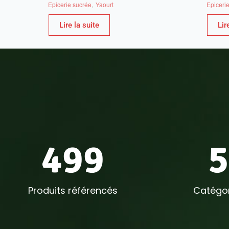
Epicerie sucrée
,
Yaourt
Epiceri
Lire la suite
Lir
500
6
Produits référencés
Catégor