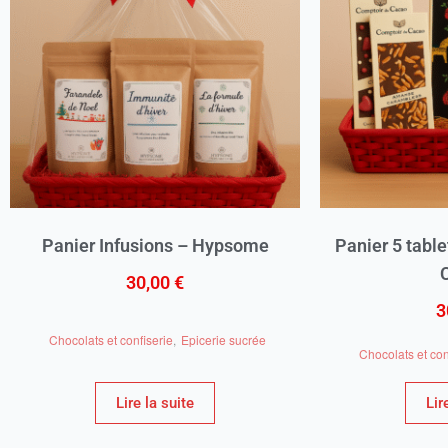
Panier Infusions – Hypsome
Panier 5 tabl
30,00
€
3
Chocolats et confiserie
,
Epicerie sucrée
Chocolats et con
Lire la suite
Lir