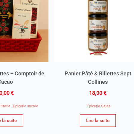
ettes – Comptoir de
Panier Pâté & Rillettes Sept
Cacao
Collines
0,00
€
18,00
€
fiserie
,
Epicerie sucrée
Épicerie Salée
e la suite
Lire la suite