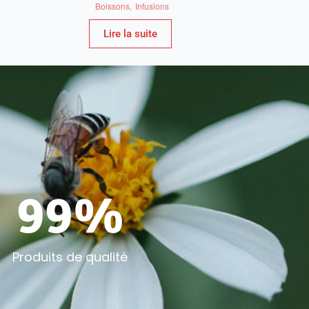
Boissons
,
Infusions
Lire la suite
100
%
Produits de qualité