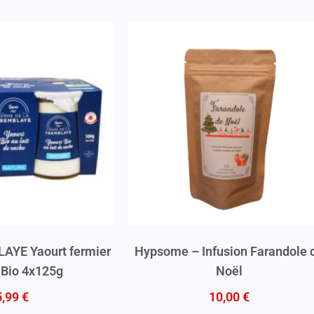
YE Yaourt fermier
Hypsome – Infusion Farandole 
 Bio 4x125g
Noël
5,99
€
10,00
€