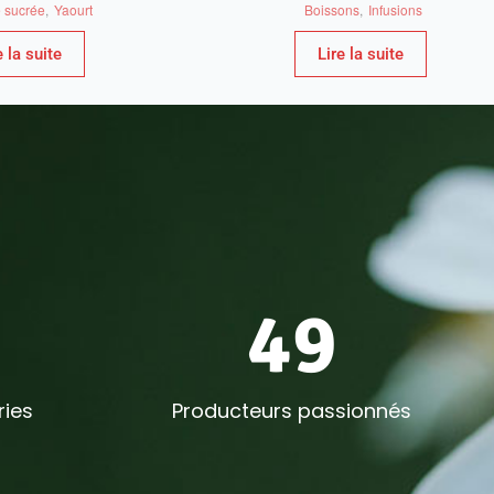
e sucrée
,
Yaourt
Boissons
,
Infusions
e la suite
Lire la suite
50
ies
Producteurs passionnés