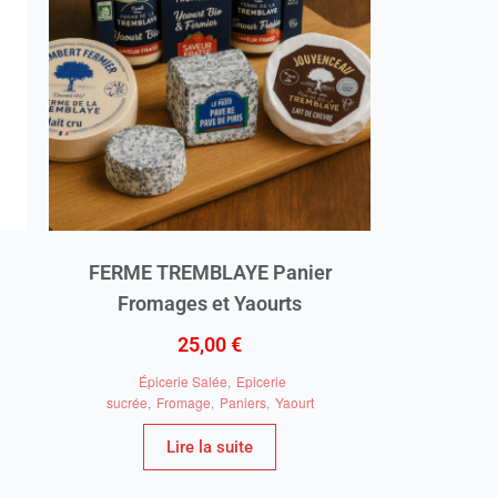
FERME TREMBLAYE Panier
Fromages et Yaourts
25,00
€
Épicerie Salée
,
Epicerie
sucrée
,
Fromage
,
Paniers
,
Yaourt
Lire la suite