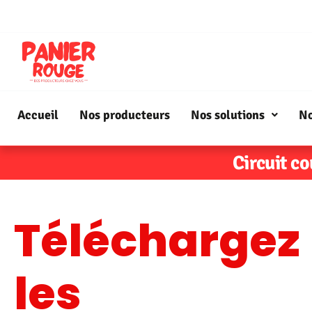
Accueil
Nos producteurs
Nos solutions
No
Circuit co
Téléchargez
les